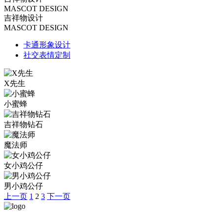
MASCOT DESIGN
吉祥物设计
MASCOT DESIGN
卡通形象设计
社交表情定制
X先生
小蜜蜂
吉祥物钻石
魔法师
女小鸡公仔
男小鸡公仔
上一页
1
2
3
下一页