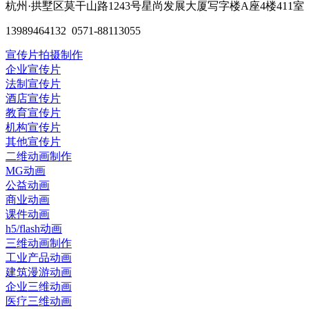
杭州·拱墅区莫干山路1243号星尚发展大厦写字楼A座4楼411室
13989464132 0571-88113055
宣传片拍摄制作
企业宣传片
法制宣传片
酒店宣传片
教育宣传片
机构宣传片
其他宣传片
二维动画制作
MG动画
公益动画
商业动画
课件动画
h5/flash动画
三维动画制作
工业产品动画
建筑漫游动画
企业三维动画
医疗三维动画