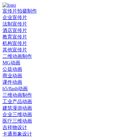
宣传片拍摄制作
企业宣传片
法制宣传片
酒店宣传片
教育宣传片
机构宣传片
其他宣传片
二维动画制作
MG动画
公益动画
商业动画
课件动画
h5/flash动画
三维动画制作
工业产品动画
建筑漫游动画
企业三维动画
医疗三维动画
吉祥物设计
卡通形象设计