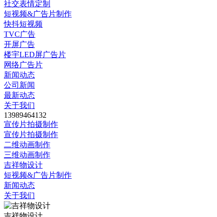
社交表情定制
短视频&广告片制作
快抖短视频
TVC广告
开屏广告
楼宇LED屏广告片
网络广告片
新闻动态
公司新闻
最新动态
关于我们
13989464132
宣传片拍摄制作
宣传片拍摄制作
二维动画制作
三维动画制作
吉祥物设计
短视频&广告片制作
新闻动态
关于我们
吉祥物设计