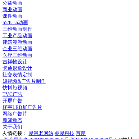
公益动画
商业动画
课件动画
h5/flash动画
三维动画制作
工业产品动画
建筑漫游动画
企业三维动画
医疗三维动画
吉祥物设计
卡通形象设计
社交表情定制
短视频&广告片制作
快抖短视频
TVC广告
开屏广告
楼宇LED屏广告片
网络广告片
新闻动态
关于我们
友情链接：
易漫老网站
鼎易科技
百度