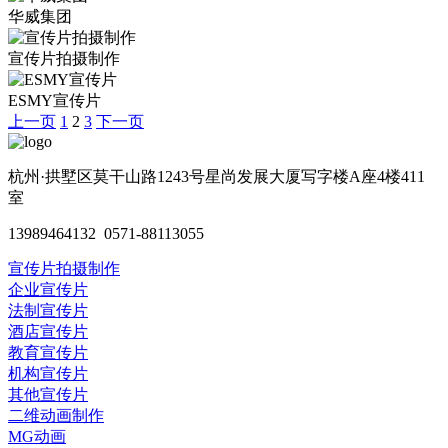
华威集团
宣传片拍摄制作
ESMY宣传片
上一页
1
2
3
下一页
杭州·拱墅区莫干山路1243号星尚发展大厦写字楼A座4楼411
室
13989464132 0571-88113055
宣传片拍摄制作
企业宣传片
法制宣传片
酒店宣传片
教育宣传片
机构宣传片
其他宣传片
二维动画制作
MG动画