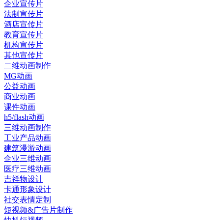
企业宣传片
法制宣传片
酒店宣传片
教育宣传片
机构宣传片
其他宣传片
二维动画制作
MG动画
公益动画
商业动画
课件动画
h5/flash动画
三维动画制作
工业产品动画
建筑漫游动画
企业三维动画
医疗三维动画
吉祥物设计
卡通形象设计
社交表情定制
短视频&广告片制作