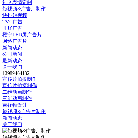
社交表情定制
短视频&广告片制作
快抖短视频
TVC广告
开屏广告
楼宇LED屏广告片
网络广告片
新闻动态
公司新闻
最新动态
关于我们
13989464132
宣传片拍摄制作
宣传片拍摄制作
二维动画制作
三维动画制作
吉祥物设计
短视频&广告片制作
新闻动态
关于我们
短视频&广告片制作