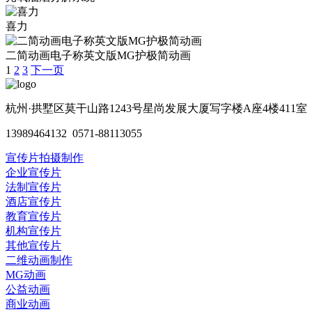
喜力
二简动画电子称英文版MG护极简动画
1
2
3
下一页
杭州·拱墅区莫干山路1243号星尚发展大厦写字楼A座4楼411室
13989464132 0571-88113055
宣传片拍摄制作
企业宣传片
法制宣传片
酒店宣传片
教育宣传片
机构宣传片
其他宣传片
二维动画制作
MG动画
公益动画
商业动画