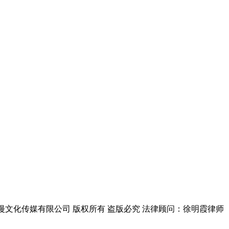
漫文化传媒有限公司 版权所有 盗版必究 法律顾问：徐明霞律师