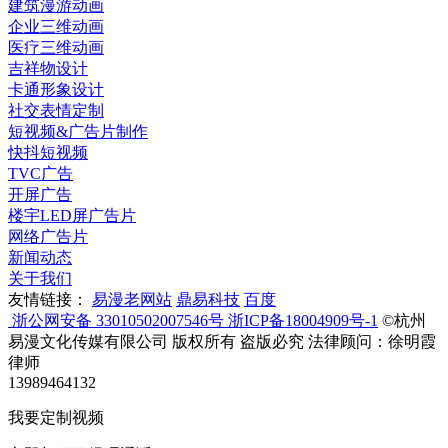
建筑漫游动画
企业三维动画
医疗三维动画
吉祥物设计
卡通形象设计
社交表情定制
短视频&广告片制作
快抖短视频
TVC广告
开屏广告
楼宇LED屏广告片
网络广告片
新闻动态
关于我们
友情链接：
易漫老网站
鼎易科技
百度
浙公网安备 33010502007546号
浙ICP备18004909号-1
©杭州
易漫文化传媒有限公司 版权所有 盗版必究 法律顾问：徐明霞
律师
13989464132
我要定制视频