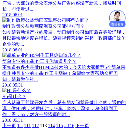
广告，大部分的受众表示公益广告内容没有新意，播放时间
长，即使看过...
2018.06.01
制作政策公益动画应观察公司哪些方面？
如今随着动漫产业的发展，动画制作公司如雨后春笋般涌现，
且以很快地速度在增长。随着视频营销的兴起，政府部门效仿
企业的动...
2018.06.01
简单专业的H5制作工具你知道几个？
不知道有多少是做HTML5技术的，今天给大家推荐5个简单易
操作并且专业的H5制作工具网站！希望给大家帮助众所周
知，随着微信社...
2018.05.31
H5是什么？
自从从事于前端开发之后，总有朋友问我是做什么的，通俗的
说，做H5的，然后闲时，坐车，吃饭，聚会，总会聊到工
作，恩，h5，对方一脸懵逼的时...
2018.05.31
上一页
1...
111
112
113
114
115
...116
下一页